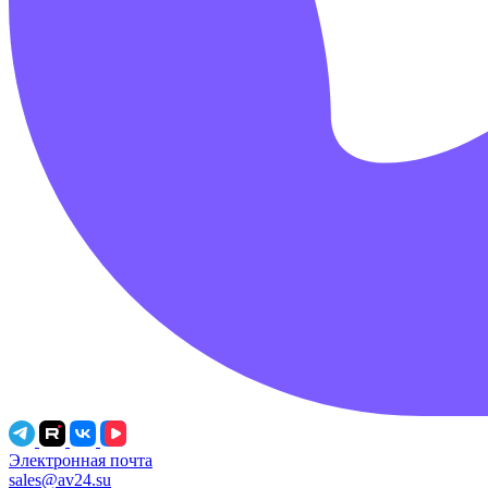
Электронная почта
sales@av24.su