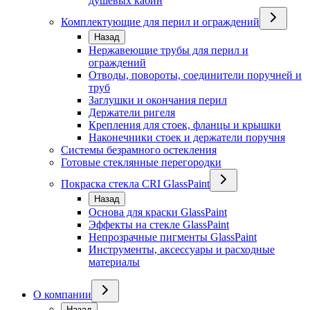
душевых кабин
Комплектующие для перил и ограждений
Назад
Нержавеющие трубы для перил и
ограждений
Отводы, повороты, соединители поручней и
труб
Заглушки и окончания перил
Держатели ригеля
Крепления для стоек, фланцы и крышки
Наконечники стоек и держатели поручня
Системы безрамного остекления
Готовые стеклянные перегородки
Покраска стекла CRI GlassPaint
Назад
Основа для краски GlassPaint
Эффекты на стекле GlassPaint
Непрозрачные пигменты GlassPaint
Инструменты, аксессуары и расходные
материалы
О компании
Назад