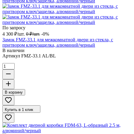
По запросу
4 300
₽
/
шт.
0
₽
/
шт.
-0%
Замок FMZ-33.1 для межкомнатной двери из стекла, с
притвором ключ/защелка, алюминий/черный
В наличии
Артикул
FMZ-33.1 AL/BL
В корзину
Купить в 1 клик