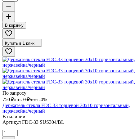
В корзину
Купить в 1 клик
По запросу
750
₽
/
шт.
0
₽
/
шт.
-0%
Держатель стекла FDC-33 торцевой 30х10 горизонтальный,
нержавейка/черный
В наличии
Артикул
FDC-33 SUS304/BL