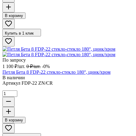
В корзину
Купить в 1 клик
По запросу
1 100
₽
/
шт.
0
₽
/
шт.
-0%
Петля Бета β FDP-22 стекло-стекло 180°, цинк/хром
В наличии
Артикул
FDP-22 ZN/CR
В корзину