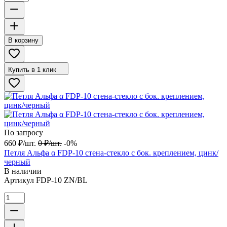
В корзину
Купить в 1 клик
По запросу
660
₽
/
шт.
0
₽
/
шт.
-0%
Петля Альфа α FDP-10 стена-стекло с бок. креплением, цинк/
черный
В наличии
Артикул
FDP-10 ZN/BL