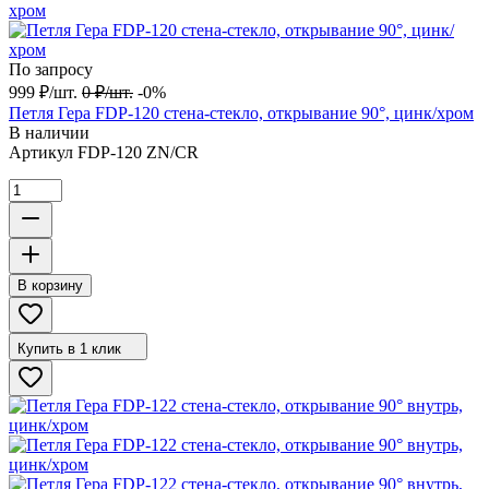
По запросу
999
₽
/
шт.
0
₽
/
шт.
-0%
Петля Гера FDP-120 стена-стекло, открывание 90°, цинк/хром
В наличии
Артикул
FDP-120 ZN/CR
В корзину
Купить в 1 клик