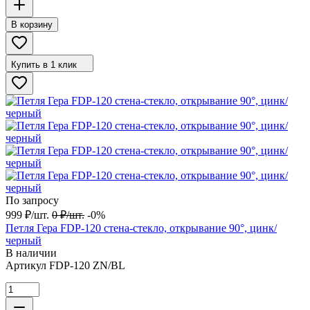
В корзину
Купить в 1 клик
По запросу
999
₽
/
шт.
0
₽
/
шт.
-0%
Петля Гера FDP-120 стена-стекло, открывание 90°, цинк/
черный
В наличии
Артикул
FDP-120 ZN/BL