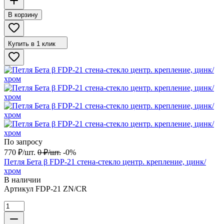
В корзину
Купить в 1 клик
По запросу
770
₽
/
шт.
0
₽
/
шт.
-0%
Петля Бета β FDP-21 стена-стекло центр. крепление, цинк/
хром
В наличии
Артикул
FDP-21 ZN/CR