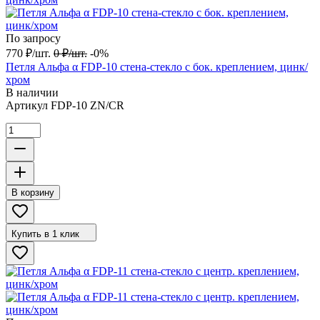
По запросу
770
₽
/
шт.
0
₽
/
шт.
-0%
Петля Альфа α FDP-10 стена-стекло с бок. креплением, цинк/
хром
В наличии
Артикул
FDP-10 ZN/CR
В корзину
Купить в 1 клик