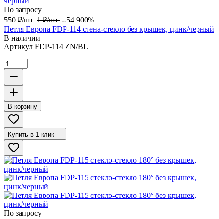
По запросу
550
₽
/
шт.
1
₽
/
шт.
--54 900%
Петля Европа FDP-114 стена-стекло без крышек, цинк/черный
В наличии
Артикул
FDP-114 ZN/BL
В корзину
Купить в 1 клик
По запросу