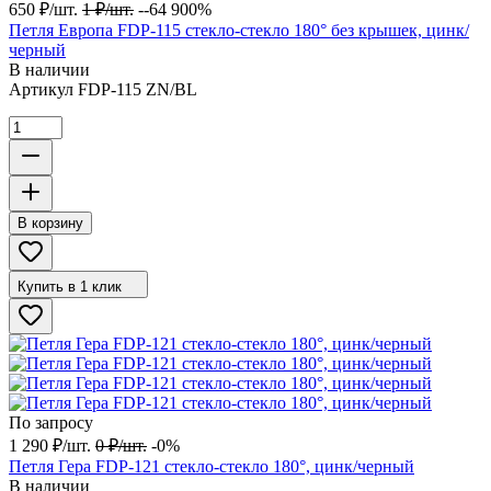
650
₽
/
шт.
1
₽
/
шт.
--64 900%
Петля Европа FDP-115 стекло-стекло 180° без крышек, цинк/
черный
В наличии
Артикул
FDP-115 ZN/BL
В корзину
Купить в 1 клик
По запросу
1 290
₽
/
шт.
0
₽
/
шт.
-0%
Петля Гера FDP-121 стекло-стекло 180°, цинк/черный
В наличии