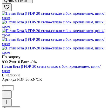
Купить в 1 клик
По запросу
890
₽
/
шт.
0
₽
/
шт.
-0%
Петля Бета β FDP-20 стена-стекло с бок. креплением, цинк/
хром
В наличии
Артикул
FDP-20 ZN/CR