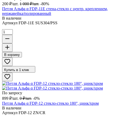
200
₽
/
шт.
1 000
₽
/
шт.
-80%
Петля Альфа α FDP-11E стена-стекло с центр. креплением,
нержавейка/полированный
В наличии
Артикул
FDP-11E SUS304/PSS
В корзину
Купить в 1 клик
По запросу
899
₽
/
шт.
0
₽
/
шт.
-0%
Петля Альфа α FDP-12 стекло-стекло 180°, цинк/хром
В наличии
Артикул
FDP-12 ZN/CR