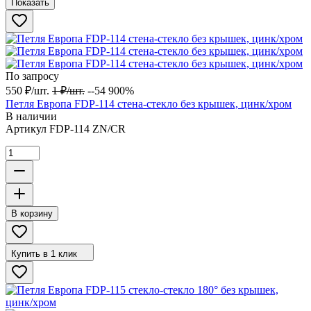
Показать
По запросу
550
₽
/
шт.
1
₽
/
шт.
--54 900%
Петля Европа FDP-114 стена-стекло без крышек, цинк/хром
В наличии
Артикул
FDP-114 ZN/CR
В корзину
Купить в 1 клик