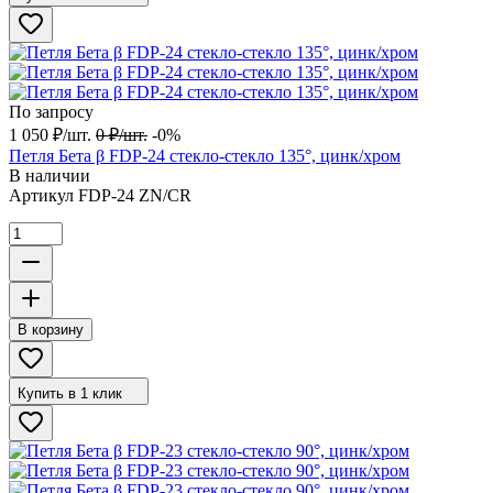
По запросу
1 050
₽
/
шт.
0
₽
/
шт.
-0%
Петля Бета β FDP-24 стекло-стекло 135°, цинк/хром
В наличии
Артикул
FDP-24 ZN/CR
В корзину
Купить в 1 клик