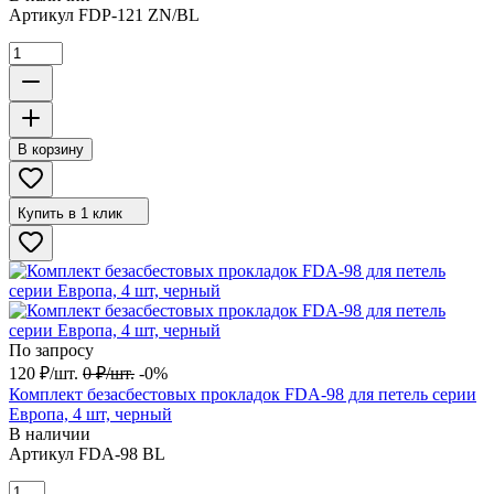
Артикул
FDP-121 ZN/BL
В корзину
Купить в 1 клик
По запросу
120
₽
/
шт.
0
₽
/
шт.
-0%
Комплект безасбестовых прокладок FDA-98 для петель серии
Европа, 4 шт, черный
В наличии
Артикул
FDA-98 BL