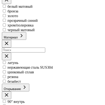
белый матовый
бронза
золото
прозрачный синий
хром/полировка
черный матовый
Материал
латунь
нержавеющая сталь SUS304
цинковый сплав
резина
безабест
Открывание
90° внутрь