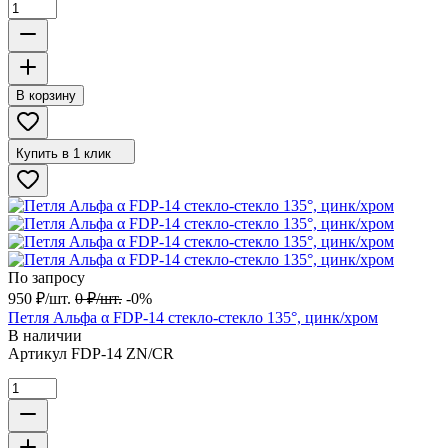
В корзину
Купить в 1 клик
По запросу
950
₽
/
шт.
0
₽
/
шт.
-0%
Петля Альфа α FDP-14 стекло-стекло 135°, цинк/хром
В наличии
Артикул
FDP-14 ZN/CR