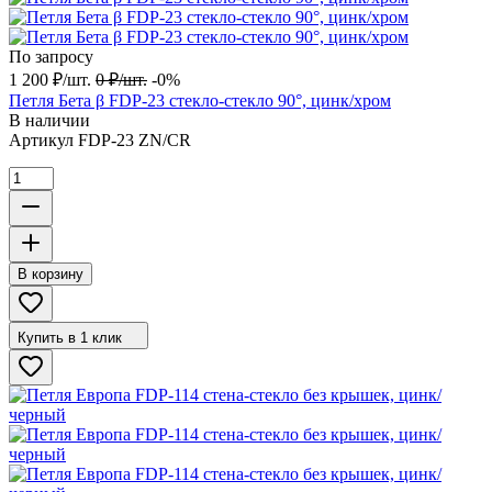
По запросу
1 200
₽
/
шт.
0
₽
/
шт.
-0%
Петля Бета β FDP-23 стекло-стекло 90°, цинк/хром
В наличии
Артикул
FDP-23 ZN/CR
В корзину
Купить в 1 клик