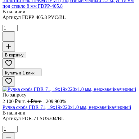
Уплотнитель ПРЕМИУМ Ц-образный черный 2.2 м, ус 16 мм
под стекло 8 мм FDPP-405.8
В наличии
Артикул
FDPP-405.8 PVC/BL
В корзину
Купить в 1 клик
По запросу
2 100
₽
/
шт.
1
₽
/
шт.
--209 900%
Ручка скоба FDR-71, 19х19х220х1.0 мм, нержавейка/черный
В наличии
Артикул
FDR-71 SUS304/BL