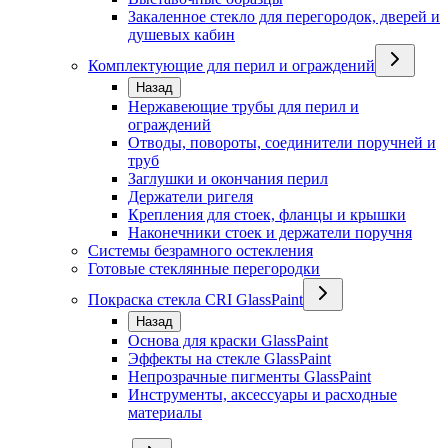
Закаленное стекло для перегородок, дверей и
душевых кабин
Комплектующие для перил и ограждений
Назад
Нержавеющие трубы для перил и
ограждений
Отводы, повороты, соединители поручней и
труб
Заглушки и окончания перил
Держатели ригеля
Крепления для стоек, фланцы и крышки
Наконечники стоек и держатели поручня
Системы безрамного остекления
Готовые стеклянные перегородки
Покраска стекла CRI GlassPaint
Назад
Основа для краски GlassPaint
Эффекты на стекле GlassPaint
Непрозрачные пигменты GlassPaint
Инструменты, аксессуары и расходные
материалы