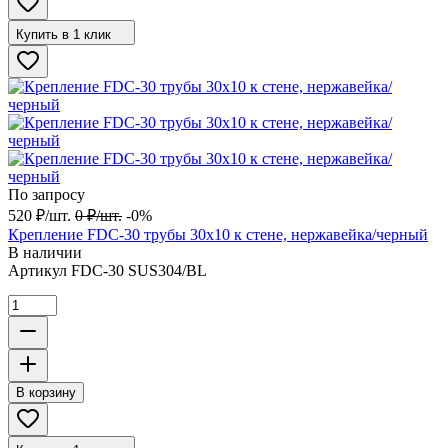
Купить в 1 клик
По запросу
520
₽
/
шт.
0
₽
/
шт.
-0%
Крепление FDC-30 трубы 30х10 к стене, нержавейка/черный
В наличии
Артикул
FDC-30 SUS304/BL
В корзину