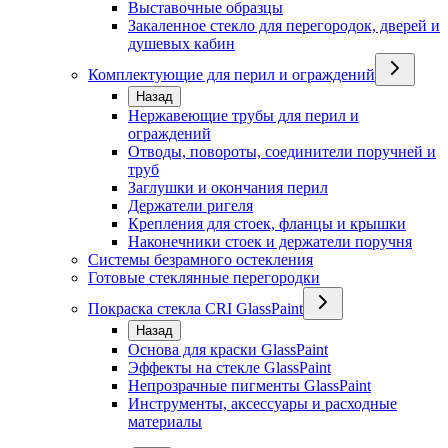
Выставочные образцы
Закаленное стекло для перегородок, дверей и
душевых кабин
Комплектующие для перил и ограждений
Назад
Нержавеющие трубы для перил и
ограждений
Отводы, повороты, соединители поручней и
труб
Заглушки и окончания перил
Держатели ригеля
Крепления для стоек, фланцы и крышки
Наконечники стоек и держатели поручня
Системы безрамного остекления
Готовые стеклянные перегородки
Покраска стекла CRI GlassPaint
Назад
Основа для краски GlassPaint
Эффекты на стекле GlassPaint
Непрозрачные пигменты GlassPaint
Инструменты, аксессуары и расходные
материалы