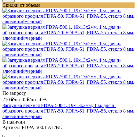
Скидки от объема
По запросу
210
₽
/
шт.
0
₽
/
шт.
-0%
Заглушка верхняя FDPA-500.1, 19х13х2мм, 1 м, для п-
образного профиля FDPA-50, FDPA-51, FDPA-55, стекло 8 мм,
алюминий/черный
В наличии
Артикул
FDPA-500.1 AL/BL