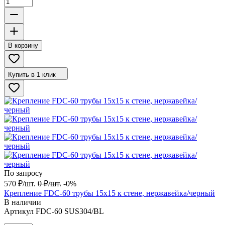
В корзину
Купить в 1 клик
По запросу
570
₽
/
шт.
0
₽
/
шт.
-0%
Крепление FDC-60 трубы 15х15 к стене, нержавейка/черный
В наличии
Артикул
FDC-60 SUS304/BL