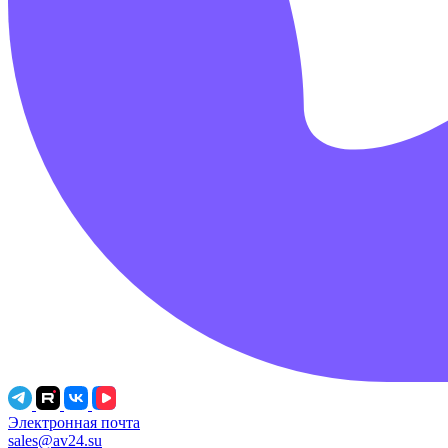
Электронная почта
sales@av24.su