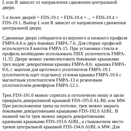
L или R зависит от направления сдвижения центральной
двери.
5 и более дверей = FDS-19.1 + FDS-19.4 + ... + FDS-19.4 +
FDS-19.1. Выбор L или R зависит от направления сдвижения
центральной двери.
Сдвижные двери собираются из верхнего и нижнего профиля
FMPA-6.6 и двух боковых FMPA-7.6. Для сборки профилей
используется 8 винтов FMPA-15. При установки стекла в
профиль необходимо использовать ПВХ уплотнитель FMPA-
11.35. Двери можно укомплектовать боковыми крышками
трех видов: декоративная крышка FMPA-8.6; крышка FMPA-
9.6, с зацепом для щеточного уплотнителя FMPA-19.1
(уплотнитель идет отдельно); угловая крышка FMPA-10.6 с
магнитным уплотнителем FMPA-13 и резиновым
уплотнителем-демпфером FMPA-12.1.
Трек FDS-191.6 можно спрятать в потолочную нишу и щели
прикрыть декоративной крышкой FDS-195.6 AL/BL или MW.
При расположении трека на потолке, трек можно закрыть
боковыми декоративными крышками FDS-192.6 Al/BL. В
нижней части трек можно закрыть декоративными
краевыми крышками FDS-193.6 Al/BL, а стыковочное место
треков центральной крышкой FDS-194.6 Al/BL и MW. Для