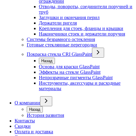
ограждений
Отводы, повороты, соединители поручней и
труб
Заглушки и окончания перил
Держатели ригеля
Крепления для стоек, фланцы и крышки
Наконечники стоек и держатели поручня
Системы безрамного остекления
Готовые стеклянные перегородки
Покраска стекла CRI GlassPaint
Назад
Основа для краски GlassPaint
Эффекты на стекле GlassPaint
Непрозрачные пигменты GlassPaint
Инструменты, аксессуары и расходные
материалы
О компании
Назад
История развития
Контакты
Скидки
Оплата и доставка