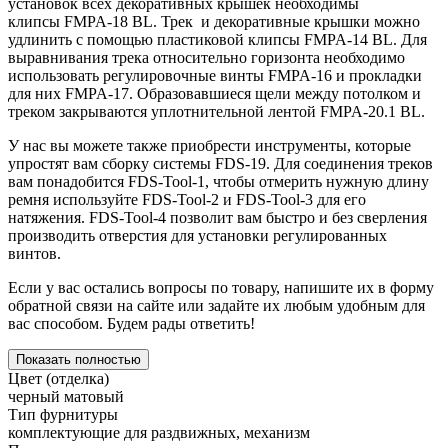
установок всех декоративных крышек необходимы
клипсы FMPA-18 BL. Трек и декоративные крышки можно
удлинить с помощью пластиковой клипсы FMPA-14 BL. Для
выравнивания трека относительно горизонта необходимо
использовать регулировочные винты FMPA-16 и прокладки
для них FMPA-17. Образовавшиеся щели между потолком и
треком закрываются уплотнительной лентой FMPA-20.1 BL.
У нас вы можете также приобрести инструменты, которые
упростят вам сборку системы FDS-19. Для соединения треков
вам понадобится FDS-Tool-1, чтобы отмерить нужную длину
ремня используйте FDS-Tool-2 и FDS-Tool-3 для его
натяжения. FDS-Tool-4 позволит вам быстро и без сверления
производить отверстия для установки регулированных
винтов.
Если у вас остались вопросы по товару, напишите их в форму
обратной связи на сайте или задайте их любым удобным для
вас способом. Будем рады ответить!
Показать полностью
Цвет (отделка)
черный матовый
Тип фурнитуры
комплектующие для раздвижных, механизм