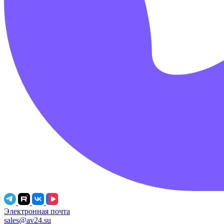
Электронная почта
sales@av24.su