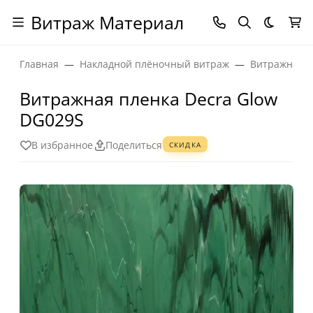
Витраж Материал
Темная
Главная
Накладной плёночный витраж
Витражная п
Витражная пленка Decra Glow
DG029S
В избранное
Поделиться
СКИДКА