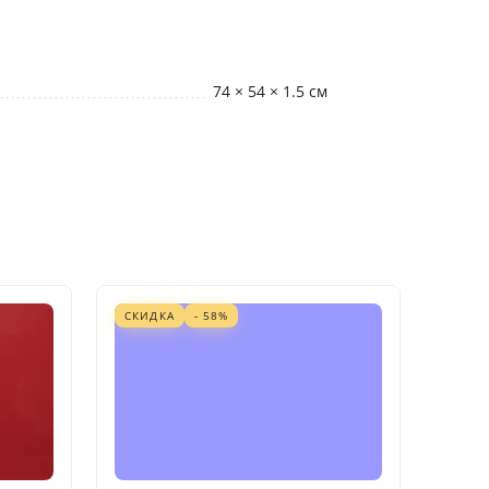
74 × 54 × 1.5 см
СКИДКА
- 58%
СКИД