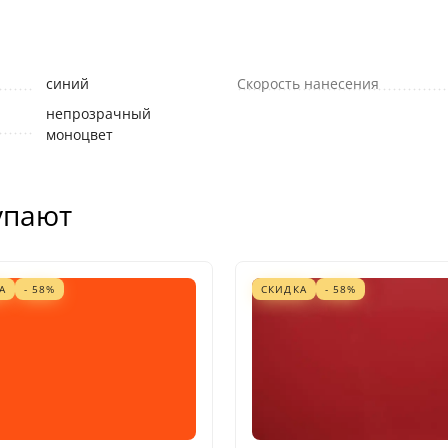
синий
Скорость нанесения
непрозрачный
моноцвет
упают
А
- 58%
СКИДКА
- 58%