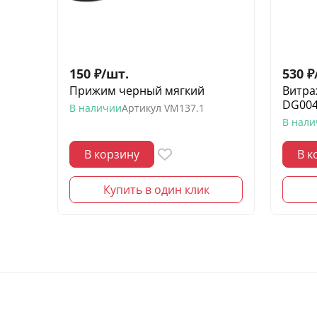
150
₽
/
шт.
530
₽
Прижим черный мягкий
Витра
DG00
В наличии
Артикул
VM137.1
В нал
В корзину
В к
Купить в один клик