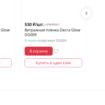
530
₽
/
шт.
530
1 258
₽
/
шт.
 Glow
Витражная пленка Decra Glow
Витр
DG009
DG01
В наличии
Артикул
DG009
В нал
В корзину
В 
к
Купить в один клик