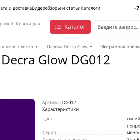
+7
ата и доставка
Видеообзоры и статьи
Каталоги
ражей. Краски для
Каталог
тражная пленка
Плёнка Decra Glow
Витражная пленк
 Decra Glow DG012
Артикул:
DG012
Характеристики
Цвет
сини
непр
Серия
моно
Скорость нанесения
74 × 5