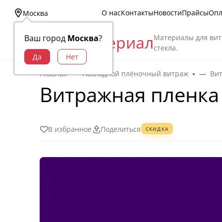
О нас
Контакты
Новости
Прайсы
Опл
Москва
Витраж Материал
Материалы для вит
Ваш город
Москва
?
стекла.
Главная
Накладной плёночный витраж
Ви
Витражная пленка
В избранное
Поделиться
СКИДКА