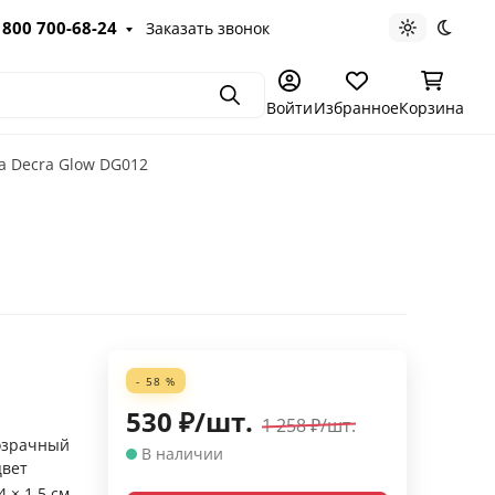
 800 700-68-24
Заказать звонок
Светлая те
Темна
Поиск
Войти
Избранное
Корзина
а Decra Glow DG012
- 58 %
530
₽
/
шт.
й
1 258
₽
/
шт.
озрачный
В наличии
цвет
4 × 1.5 см