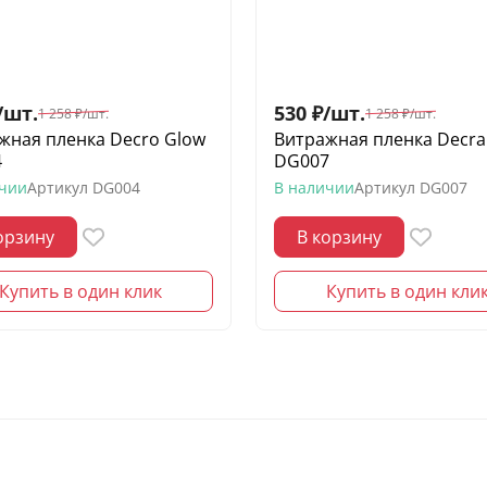
/
шт.
530
₽
/
шт.
1 258
₽
/
шт.
1 258
₽
/
шт.
жная пленка Decro Glow
Витражная пленка Decra
4
DG007
ичии
Артикул
DG004
В наличии
Артикул
DG007
орзину
В корзину
Купить в один клик
Купить в один кли