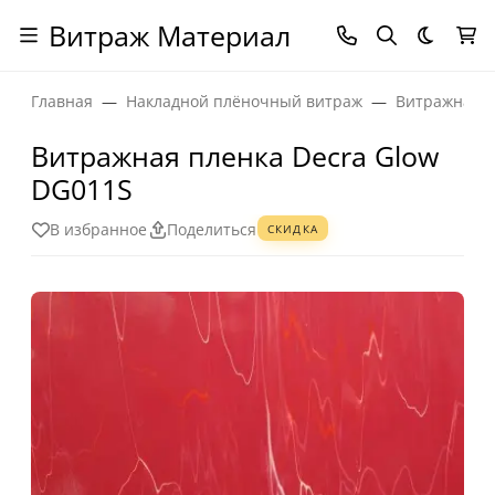
Витраж Материал
Темная
Главная
Накладной плёночный витраж
Витражная п
Витражная пленка Decra Glow
DG011S
В избранное
Поделиться
СКИДКА