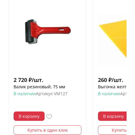
2 720
₽
/
шт.
260
₽
/
шт.
Валик резиновый, 75 мм
Выгонка желтая
В наличии
Артикул
VM127
В наличии
Артику
В корзину
В корзину
Купить в один клик
Купить в о