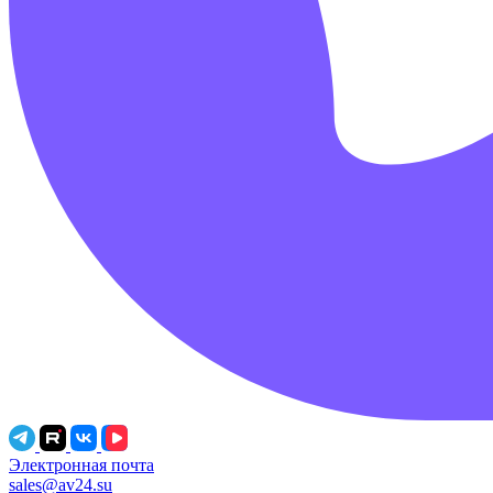
Электронная почта
sales@av24.su