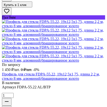
Купить в 1 клик
Паз 9мм
По запросу
1 450
₽
/
шт.
0
₽
/
шт.
-0%
Профиль для стекла FDPA-55.22, 19х12,5х1,75, длина 2,2 м,
стекло 8 мм, алюминий/брашированное золото
В наличии
Артикул
FDPA-55.22 AL/BTP