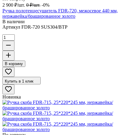
2 900
₽
/
шт.
0
₽
/
шт.
-0%
Ручка полотенцесушитель FDR-720, межосевое 440 мм,
нержавейка/брашированное золото
В наличии
Артикул
FDR-720 SUS304/BTP
В корзину
Купить в 1 клик
Новинка
По запросу