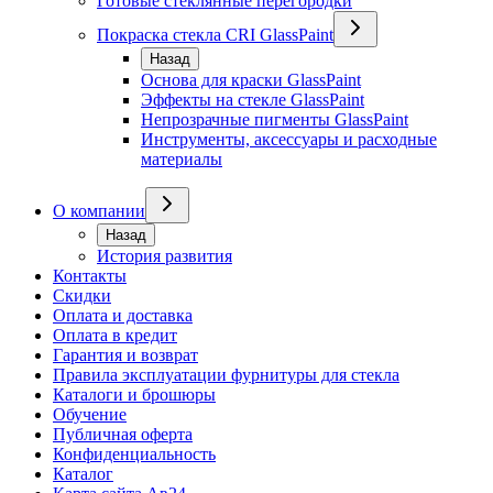
Готовые стеклянные перегородки
Покраска стекла CRI GlassPaint
Назад
Основа для краски GlassPaint
Эффекты на стекле GlassPaint
Непрозрачные пигменты GlassPaint
Инструменты, аксессуары и расходные
материалы
О компании
Назад
История развития
Контакты
Скидки
Оплата и доставка
Оплата в кредит
Гарантия и возврат
Правила эксплуатации фурнитуры для стекла
Каталоги и брошюры
Обучение
Публичная оферта
Конфиденциальность
Каталог