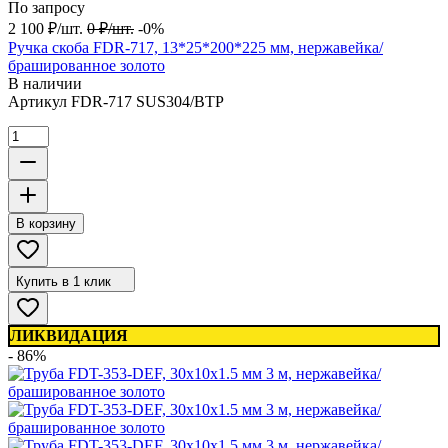
По запросу
2 100
₽
/
шт.
0
₽
/
шт.
-0%
Ручка скоба FDR-717, 13*25*200*225 мм, нержавейка/
брашированное золото
В наличии
Артикул
FDR-717 SUS304/BTP
В корзину
Купить в 1 клик
ЛИКВИДАЦИЯ
- 86%