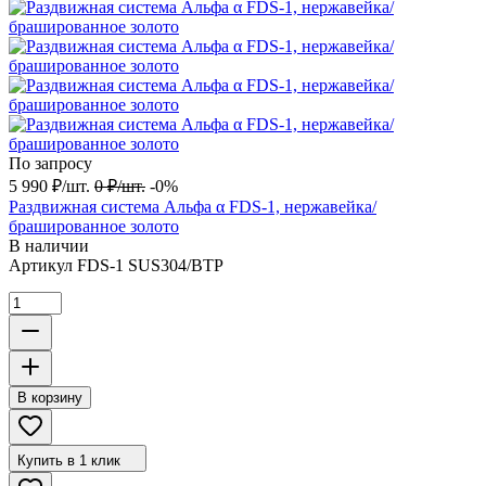
По запросу
5 990
₽
/
шт.
0
₽
/
шт.
-0%
Раздвижная система Альфа α FDS-1, нержавейка/
брашированное золото
В наличии
Артикул
FDS-1 SUS304/BTP
В корзину
Купить в 1 клик