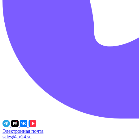
Электронная почта
sales@av24.su