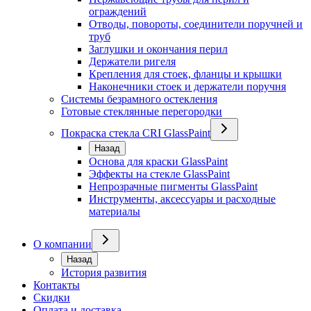
ограждений
Отводы, повороты, соединители поручней и
труб
Заглушки и окончания перил
Держатели ригеля
Крепления для стоек, фланцы и крышки
Наконечники стоек и держатели поручня
Системы безрамного остекления
Готовые стеклянные перегородки
Покраска стекла CRI GlassPaint
Назад
Основа для краски GlassPaint
Эффекты на стекле GlassPaint
Непрозрачные пигменты GlassPaint
Инструменты, аксессуары и расходные
материалы
О компании
Назад
История развития
Контакты
Скидки
Оплата и доставка