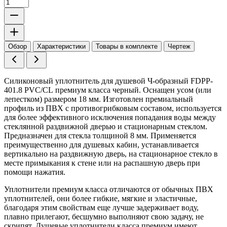
Обзор
Характеристики
Товары в комплекте
Чертеж
Силиконовый уплотнитель для душевой Ч-образный
FDPP-
401.8 PVC/CL
премиум класса черный.
Оснащен усом (или
лепестком) размером 18 мм.
Изготовлен премиальный
профиль из ПВХ с противогрибковым составом,
используется
для более эффективного исключения попадания воды между
стеклянной раздвижной дверью и стационарным стеклом.
Предназначен для стекла толщиной 8 мм. Применяется
преимущественно для душевых кабин, устанавливается
вертикально на раздвижную дверь, на стационарное стекло в
месте примыкания к стене или на распашную дверь при
помощи нажатия.
Уплотнители премиум класса отличаются от обычных ПВХ
уплотнителей, они более гибкие, мягкие и эластичные,
благодаря этим свойствам еще лучше задерживает воду,
плавно прилегают, бесшумно выполняют свою задачу, не
скрипят. Душевые уплотнители класса премиум имеют