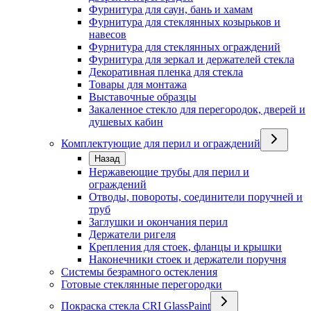
Фурнитура для саун, бань и хамам
Фурнитура для стеклянных козырьков и
навесов
Фурнитура для стеклянных ограждений
Фурнитура для зеркал и держателей стекла
Декоративная пленка для стекла
Товары для монтажа
Выставочные образцы
Закаленное стекло для перегородок, дверей и
душевых кабин
Комплектующие для перил и ограждений
Назад
Нержавеющие трубы для перил и
ограждений
Отводы, повороты, соединители поручней и
труб
Заглушки и окончания перил
Держатели ригеля
Крепления для стоек, фланцы и крышки
Наконечники стоек и держатели поручня
Системы безрамного остекления
Готовые стеклянные перегородки
Покраска стекла CRI GlassPaint