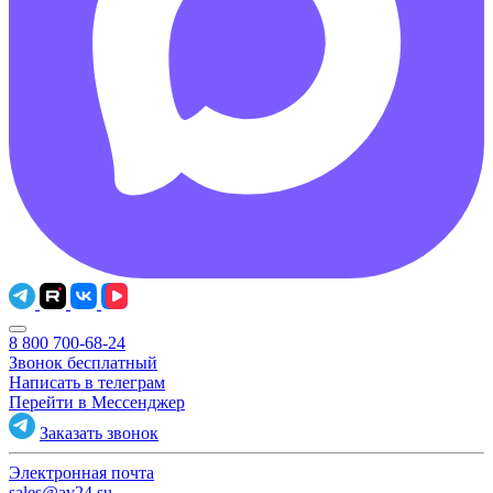
8 800 700-68-24
Звонок бесплатный
Написать в телеграм
Перейти в Мессенджер
Заказать звонок
Электронная почта
sales@av24.su