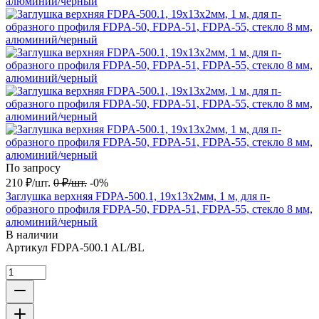
По запросу
210
₽
/
шт.
0
₽
/
шт.
-0%
Заглушка верхняя FDPA-500.1, 19х13х2мм, 1 м, для п-
образного профиля FDPA-50, FDPA-51, FDPA-55, стекло 8 мм,
алюминий/черный
В наличии
Артикул
FDPA-500.1 AL/BL