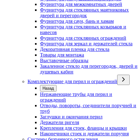
Фурнитура для межкомнатных дверей
Фурнитура для стеклянных маятниковых
дверей и перегородок
Фурнитура для саун, бань и хамам
Фурнитура для стеклянных козырьков и
навесов
Фурнитура для стеклянных ограждений
Фурнитура для зеркал и держателей стекла
Декоративная пленка для стекла
Товары для монтажа
Выставочные образцы
Закаленное стекло для перегородок, дверей и
душевых кабин
Комплектующие для перил и ограждений
Назад
Нержавеющие трубы для перил и
ограждений
Отводы, повороты, соединители поручней и
труб
Заглушки и окончания перил
Держатели ригеля
Крепления для стоек, фланцы и крышки
Наконечники стоек и держатели поручня
Системы безрамного остекления