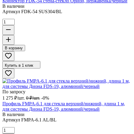
Коннектор FDK-54 стена-стекло Орион, нержавейка/черный
В наличии
Артикул
FDK-54 SUS304/BL
В корзину
Купить в 1 клик
По запросу
1 275
₽
/
шт.
0
₽
/
шт.
-0%
Профиль FMPA-6.1 для стекла верхний/нижний, длина 1 м,
для системы Диона FDS-19, алюминий/черный
В наличии
Артикул
FMPA-6.1 AL/BL