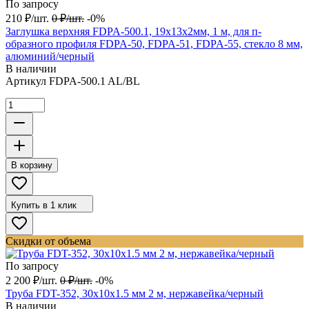
По запросу
210
₽
/
шт.
0
₽
/
шт.
-0%
Заглушка верхняя FDPA-500.1, 19х13х2мм, 1 м, для п-
образного профиля FDPA-50, FDPA-51, FDPA-55, стекло 8 мм,
алюминий/черный
В наличии
Артикул
FDPA-500.1 AL/BL
В корзину
Купить в 1 клик
Скидки от объема
По запросу
2 200
₽
/
шт.
0
₽
/
шт.
-0%
Труба FDT-352, 30х10х1.5 мм 2 м, нержавейка/черный
В наличии