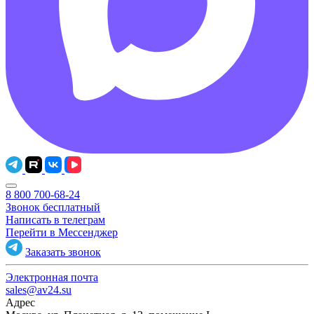
8 800 700-68-24
Звонок бесплатный
Написать в телеграм
Перейти в Мессенджер
Заказать звонок
Электронная почта
sales@av24.su
Адрес