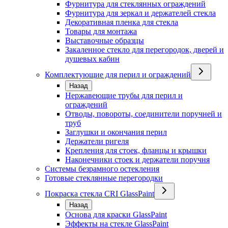
Фурнитура для стеклянных ограждений
Фурнитура для зеркал и держателей стекла
Декоративная пленка для стекла
Товары для монтажа
Выставочные образцы
Закаленное стекло для перегородок, дверей и
душевых кабин
Комплектующие для перил и ограждений
Назад
Нержавеющие трубы для перил и
ограждений
Отводы, повороты, соединители поручней и
труб
Заглушки и окончания перил
Держатели ригеля
Крепления для стоек, фланцы и крышки
Наконечники стоек и держатели поручня
Системы безрамного остекления
Готовые стеклянные перегородки
Покраска стекла CRI GlassPaint
Назад
Основа для краски GlassPaint
Эффекты на стекле GlassPaint