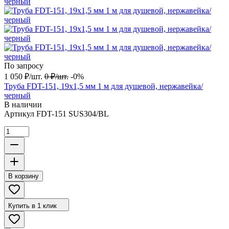
По запросу
1 050
₽
/
шт.
0
₽
/
шт.
-0%
Труба FDT-151, 19х1,5 мм 1 м для душевой, нержавейка/
черный
В наличии
Артикул
FDT-151 SUS304/BL
В корзину
Купить в 1 клик