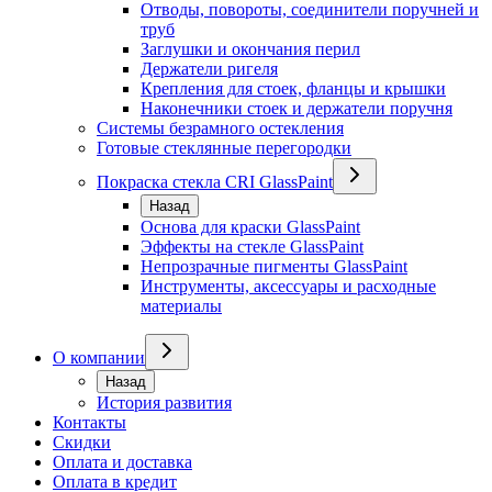
Отводы, повороты, соединители поручней и
труб
Заглушки и окончания перил
Держатели ригеля
Крепления для стоек, фланцы и крышки
Наконечники стоек и держатели поручня
Системы безрамного остекления
Готовые стеклянные перегородки
Покраска стекла CRI GlassPaint
Назад
Основа для краски GlassPaint
Эффекты на стекле GlassPaint
Непрозрачные пигменты GlassPaint
Инструменты, аксессуары и расходные
материалы
О компании
Назад
История развития
Контакты
Скидки
Оплата и доставка
Оплата в кредит