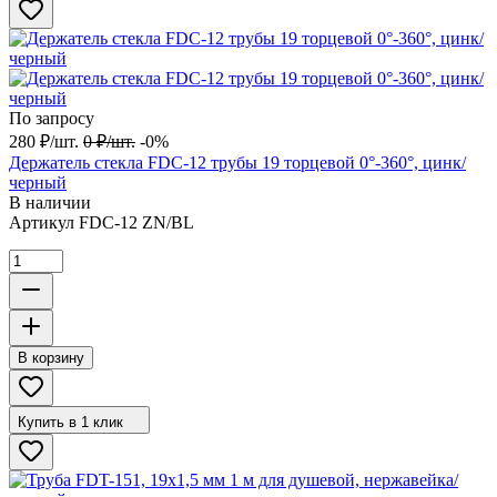
По запросу
280
₽
/
шт.
0
₽
/
шт.
-0%
Держатель стекла FDC-12 трубы 19 торцевой 0°-360°, цинк/
черный
В наличии
Артикул
FDC-12 ZN/BL
В корзину
Купить в 1 клик