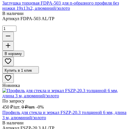
Заглушка торцевая FDPA-503 для п-образного профиля без
ножки 19х13х2, алюминий/золото
В наличии
Артикул
FDPA-503 AL/TP
В корзину
Купить в 1 клик
Новинка
По запросу
450
₽
/
шт.
0
₽
/
шт.
-0%
Профиль для стекла и зеркал FSZP-20.3 толщиной 6 мм, длина
3 м, алюминий/золото
В наличии
Артикул
FSZP-20.3 AL/TP