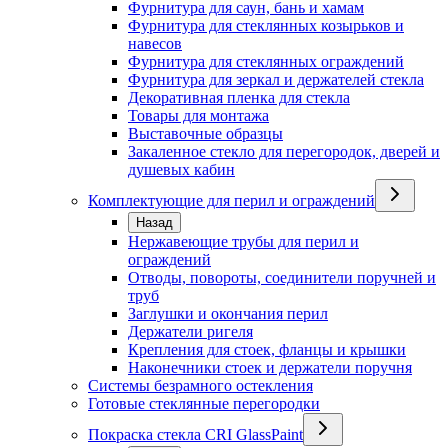
Фурнитура для саун, бань и хамам
Фурнитура для стеклянных козырьков и
навесов
Фурнитура для стеклянных ограждений
Фурнитура для зеркал и держателей стекла
Декоративная пленка для стекла
Товары для монтажа
Выставочные образцы
Закаленное стекло для перегородок, дверей и
душевых кабин
Комплектующие для перил и ограждений
Назад
Нержавеющие трубы для перил и
ограждений
Отводы, повороты, соединители поручней и
труб
Заглушки и окончания перил
Держатели ригеля
Крепления для стоек, фланцы и крышки
Наконечники стоек и держатели поручня
Системы безрамного остекления
Готовые стеклянные перегородки
Покраска стекла CRI GlassPaint