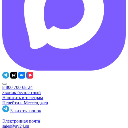
8 800 700-68-24
Звонок бесплатный
Написать в телеграм
Перейти в Мессенджер
Заказать звонок
Электронная почта
sales@av24.su