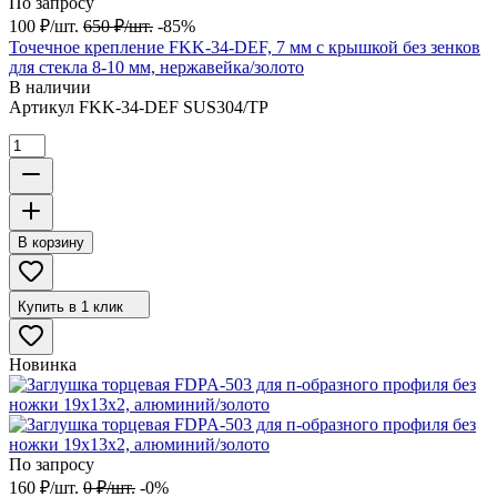
По запросу
100
₽
/
шт.
650
₽
/
шт.
-85%
Точечное крепление FKK-34-DEF, 7 мм с крышкой без зенков
для стекла 8-10 мм, нержавейка/золото
В наличии
Артикул
FKK-34-DEF SUS304/TP
В корзину
Купить в 1 клик
Новинка
По запросу
160
₽
/
шт.
0
₽
/
шт.
-0%