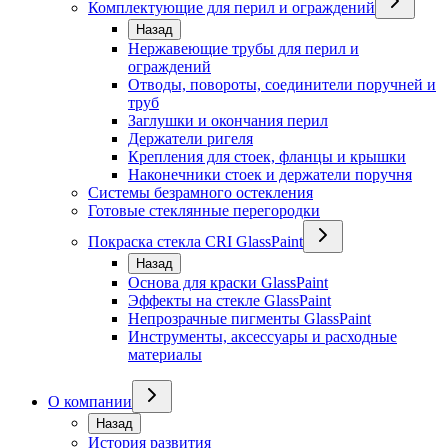
Комплектующие для перил и ограждений
Назад
Нержавеющие трубы для перил и
ограждений
Отводы, повороты, соединители поручней и
труб
Заглушки и окончания перил
Держатели ригеля
Крепления для стоек, фланцы и крышки
Наконечники стоек и держатели поручня
Системы безрамного остекления
Готовые стеклянные перегородки
Покраска стекла CRI GlassPaint
Назад
Основа для краски GlassPaint
Эффекты на стекле GlassPaint
Непрозрачные пигменты GlassPaint
Инструменты, аксессуары и расходные
материалы
О компании
Назад
История развития