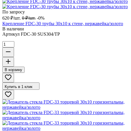
По запросу
620
₽
/
шт.
0
₽
/
шт.
-0%
Крепление FDC-30 трубы 30х10 к стене, нержавейка/золото
В наличии
Артикул
FDC-30 SUS304/TP
В корзину
Купить в 1 клик