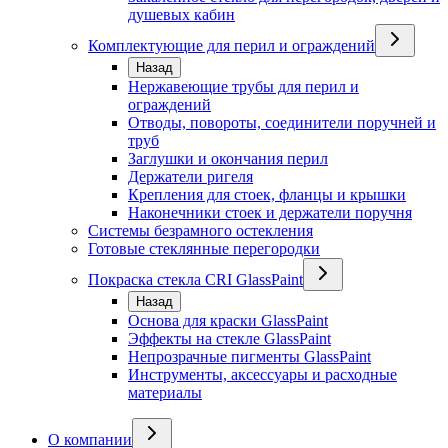
душевых кабин
Комплектующие для перил и ограждений
Назад
Нержавеющие трубы для перил и
ограждений
Отводы, повороты, соединители поручней и
труб
Заглушки и окончания перил
Держатели ригеля
Крепления для стоек, фланцы и крышки
Наконечники стоек и держатели поручня
Системы безрамного остекления
Готовые стеклянные перегородки
Покраска стекла CRI GlassPaint
Назад
Основа для краски GlassPaint
Эффекты на стекле GlassPaint
Непрозрачные пигменты GlassPaint
Инструменты, аксессуары и расходные
материалы
О компании