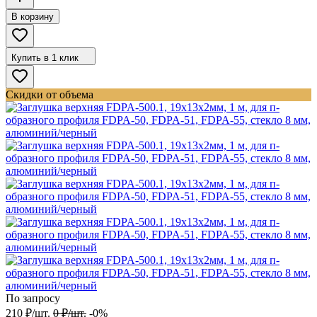
В корзину
Купить в 1 клик
Скидки от объема
По запросу
210
₽
/
шт.
0
₽
/
шт.
-0%