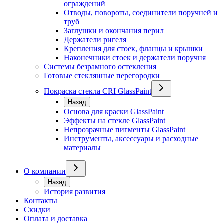
ограждений
Отводы, повороты, соединители поручней и
труб
Заглушки и окончания перил
Держатели ригеля
Крепления для стоек, фланцы и крышки
Наконечники стоек и держатели поручня
Системы безрамного остекления
Готовые стеклянные перегородки
Покраска стекла CRI GlassPaint
Назад
Основа для краски GlassPaint
Эффекты на стекле GlassPaint
Непрозрачные пигменты GlassPaint
Инструменты, аксессуары и расходные
материалы
О компании
Назад
История развития
Контакты
Скидки
Оплата и доставка