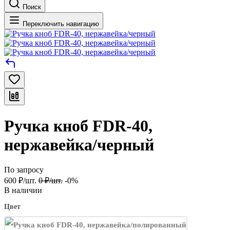
Поиск
Переключить навигацию
Ручка кноб FDR-40,
нержавейка/черный
По запросу
600
₽
/
шт.
0
₽
/
шт.
-0%
В наличии
Цвет