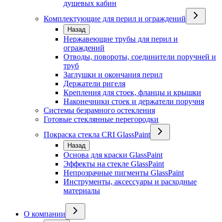
душевых кабин
Комплектующие для перил и ограждений
Назад
Нержавеющие трубы для перил и
ограждений
Отводы, повороты, соединители поручней и
труб
Заглушки и окончания перил
Держатели ригеля
Крепления для стоек, фланцы и крышки
Наконечники стоек и держатели поручня
Системы безрамного остекления
Готовые стеклянные перегородки
Покраска стекла CRI GlassPaint
Назад
Основа для краски GlassPaint
Эффекты на стекле GlassPaint
Непрозрачные пигменты GlassPaint
Инструменты, аксессуары и расходные
материалы
О компании