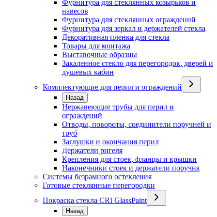
Фурнитура для стеклянных козырьков и
навесов
Фурнитура для стеклянных ограждений
Фурнитура для зеркал и держателей стекла
Декоративная пленка для стекла
Товары для монтажа
Выставочные образцы
Закаленное стекло для перегородок, дверей и
душевых кабин
Комплектующие для перил и ограждений
Назад
Нержавеющие трубы для перил и
ограждений
Отводы, повороты, соединители поручней и
труб
Заглушки и окончания перил
Держатели ригеля
Крепления для стоек, фланцы и крышки
Наконечники стоек и держатели поручня
Системы безрамного остекления
Готовые стеклянные перегородки
Покраска стекла CRI GlassPaint
Назад