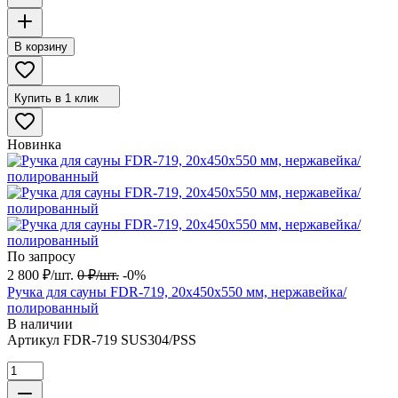
В корзину
Купить в 1 клик
Новинка
По запросу
2 800
₽
/
шт.
0
₽
/
шт.
-0%
Ручка для сауны FDR-719, 20х450х550 мм, нержавейка/
полированный
В наличии
Артикул
FDR-719 SUS304/PSS