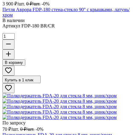
3 900
₽
/
шт.
0
₽
/
шт.
-0%
Петля Аврора FDP-180 стена-стекло 90° с крышками, латунь/
хром
В наличии
Артикул
FDP-180 BR/CR
В корзину
Купить в 1 клик
По запросу
70
₽
/
шт.
0
₽
/
шт.
-0%
Полкодержатель FDA-20 для стекла 8 мм, цинк/хром