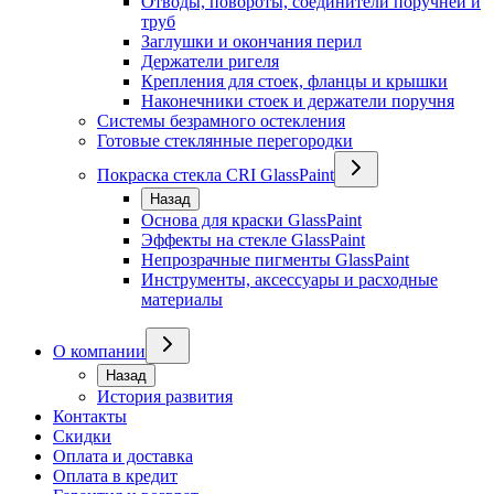
Отводы, повороты, соединители поручней и
труб
Заглушки и окончания перил
Держатели ригеля
Крепления для стоек, фланцы и крышки
Наконечники стоек и держатели поручня
Системы безрамного остекления
Готовые стеклянные перегородки
Покраска стекла CRI GlassPaint
Назад
Основа для краски GlassPaint
Эффекты на стекле GlassPaint
Непрозрачные пигменты GlassPaint
Инструменты, аксессуары и расходные
материалы
О компании
Назад
История развития
Контакты
Скидки
Оплата и доставка
Оплата в кредит