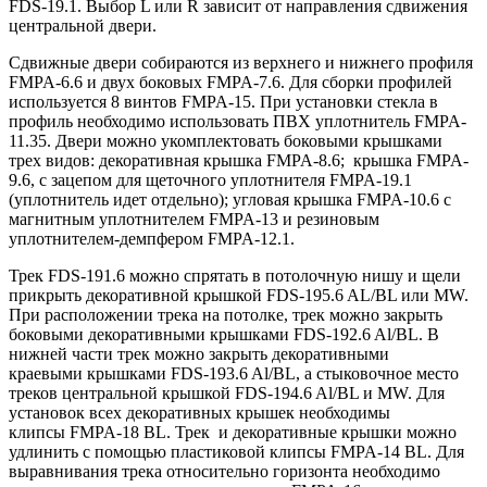
FDS-19.1. Выбор L или R зависит от направления сдвижения
центральной двери.
Сдвижные двери собираются из верхнего и нижнего профиля
FMPA-6.6 и двух боковых FMPA-7.6. Для сборки профилей
используется 8 винтов FMPA-15. При установки стекла в
профиль необходимо использовать ПВХ уплотнитель FMPA-
11.35. Двери можно укомплектовать боковыми крышками
трех видов: декоративная крышка FMPA-8.6; крышка FMPA-
9.6, с зацепом для щеточного уплотнителя FMPA-19.1
(уплотнитель идет отдельно); угловая крышка FMPA-10.6 с
магнитным уплотнителем FMPA-13 и резиновым
уплотнителем-демпфером FMPA-12.1.
Трек FDS-191.6 можно спрятать в потолочную нишу и щели
прикрыть декоративной крышкой FDS-195.6 AL/BL или MW.
При расположении трека на потолке, трек можно закрыть
боковыми декоративными крышками FDS-192.6 Al/BL. В
нижней части трек можно закрыть декоративными
краевыми крышками FDS-193.6 Al/BL, а стыковочное место
треков центральной крышкой FDS-194.6 Al/BL и MW. Для
установок всех декоративных крышек необходимы
клипсы FMPA-18 BL. Трек и декоративные крышки можно
удлинить с помощью пластиковой клипсы FMPA-14 BL. Для
выравнивания трека относительно горизонта необходимо