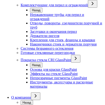
Комплектующие для перил и ограждений
Назад
Нержавеющие трубы для перил и
ограждений
Отводы, повороты, соединители поручней и
труб
Заглушки и окончания перил
Держатели ригеля
Крепления для стоек, фланцы и крышки
Наконечники стоек и держатели поручня
Системы безрамного остекления
Готовые стеклянные перегородки
Покраска стекла CRI GlassPaint
Назад
Основа для краски GlassPaint
Эффекты на стекле GlassPaint
Непрозрачные пигменты GlassPaint
Инструменты, аксессуары и расходные
материалы
О компании
Назад