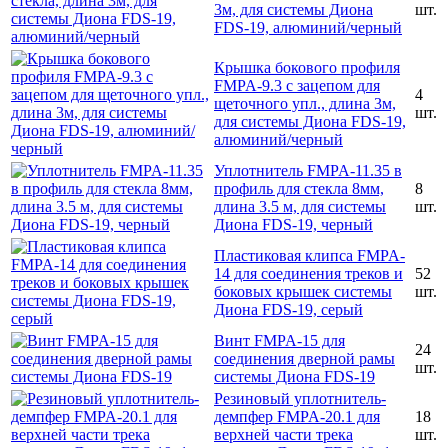
3м, для системы Диона
шт.
FDS-19, алюминий/черный
Крышка бокового профиля
FMPA-9.3 с зацепом для
4
щеточного упл., длина 3м,
шт.
для системы Диона FDS-19,
алюминий/черный
Уплотнитель FMPA-11.35 в
профиль для стекла 8мм,
8
длина 3.5 м, для системы
шт.
Диона FDS-19, черный
Пластиковая клипса FMPA-
14 для соединения треков и
52
боковых крышек системы
шт.
Диона FDS-19, серый
Винт FMPA-15 для
24
соединения дверной рамы
шт.
системы Диона FDS-19
Резиновый уплотнитель-
демпфер FMPA-20.1 для
18
верхней части трека
шт.