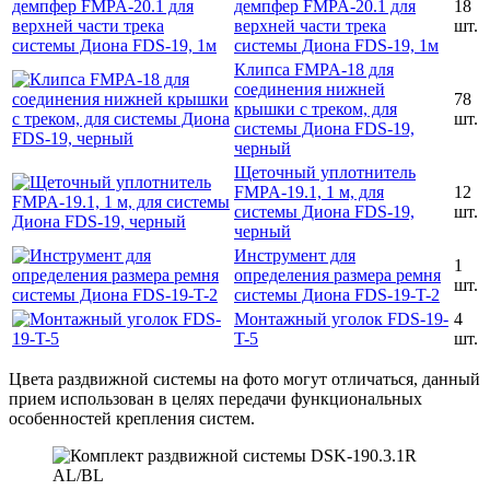
демпфер FMPA-20.1 для
18
верхней части трека
шт.
системы Диона FDS-19, 1м
Клипса FMPA-18 для
соединения нижней
78
крышки с треком, для
шт.
системы Диона FDS-19,
черный
Щеточный уплотнитель
FMPA-19.1, 1 м, для
12
системы Диона FDS-19,
шт.
черный
Инструмент для
1
определения размера ремня
шт.
системы Диона FDS-19-T-2
Монтажный уголок FDS-19-
4
T-5
шт.
Цвета раздвижной системы на фото могут отличаться, данный
прием использован в целях передачи функциональных
особенностей крепления систем.