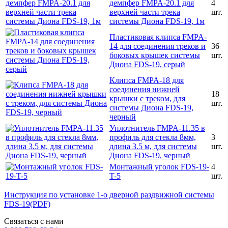
демпфер FMPA-20.1 для
4
верхней части трека
шт.
системы Диона FDS-19, 1м
Пластиковая клипса FMPA-
14 для соединения треков и
36
боковых крышек системы
шт.
Диона FDS-19, серый
Клипса FMPA-18 для
соединения нижней
18
крышки с треком, для
шт.
системы Диона FDS-19,
черный
Уплотнитель FMPA-11.35 в
профиль для стекла 8мм,
3
длина 3.5 м, для системы
шт.
Диона FDS-19, черный
Монтажный уголок FDS-19-
4
T-5
шт.
Инструкция по установке 1-о дверной раздвижной системы
FDS-19(PDF)
Связаться с нами