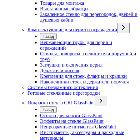
Товары для монтажа
Выставочные образцы
Закаленное стекло для перегородок, дверей и
душевых кабин
Комплектующие для перил и ограждений
Назад
Нержавеющие трубы для перил и
ограждений
Отводы, повороты, соединители поручней и
труб
Заглушки и окончания перил
Держатели ригеля
Крепления для стоек, фланцы и крышки
Наконечники стоек и держатели поручня
Системы безрамного остекления
Готовые стеклянные перегородки
Покраска стекла CRI GlassPaint
Назад
Основа для краски GlassPaint
Эффекты на стекле GlassPaint
Непрозрачные пигменты GlassPaint
Инструменты, аксессуары и расходные
материалы