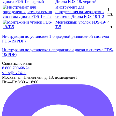
Диона FDS-19, черный
Инструмент для
1
определения размера ремня
шт.
системы Диона FDS-19-T-2
Монтажный уголок FDS-19-
4
T-5
шт.
Инструкция по установке 1-о дверной раздвижной системы
FDS-19(PDF)
Инструкция по установке неподвижной двери в системе FDS-
19(PDF)
Связаться с нами
8 800 700-68-24
sales@av24.su
Москва, ул. Планетная, д. 13, помещение I.
Пн—Пт 8:30 – 18:00