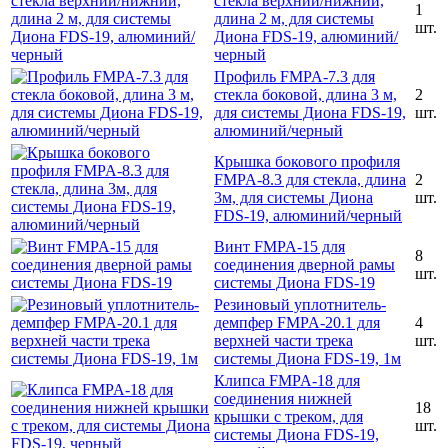
стекла верхний/нижний,
1
длина 2 м, для системы
шт.
Диона FDS-19, алюминий/
черный
Профиль FMPA-7.3 для
стекла боковой, длина 3 м,
2
для системы Диона FDS-19,
шт.
алюминий/черный
Крышка бокового профиля
FMPA-8.3 для стекла, длина
2
3м, для системы Диона
шт.
FDS-19, алюминий/черный
Винт FMPA-15 для
8
соединения дверной рамы
шт.
системы Диона FDS-19
Резиновый уплотнитель-
демпфер FMPA-20.1 для
4
верхней части трека
шт.
системы Диона FDS-19, 1м
Клипса FMPA-18 для
соединения нижней
18
крышки с треком, для
шт.
системы Диона FDS-19,