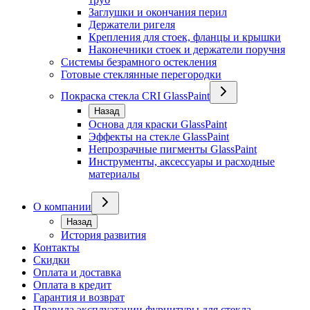
Заглушки и окончания перил
Держатели ригеля
Крепления для стоек, фланцы и крышки
Наконечники стоек и держатели поручня
Системы безрамного остекления
Готовые стеклянные перегородки
Покраска стекла CRI GlassPaint
Назад
Основа для краски GlassPaint
Эффекты на стекле GlassPaint
Непрозрачные пигменты GlassPaint
Инструменты, аксессуары и расходные
материалы
О компании
Назад
История развития
Контакты
Скидки
Оплата и доставка
Оплата в кредит
Гарантия и возврат
Правила эксплуатации фурнитуры для стекла