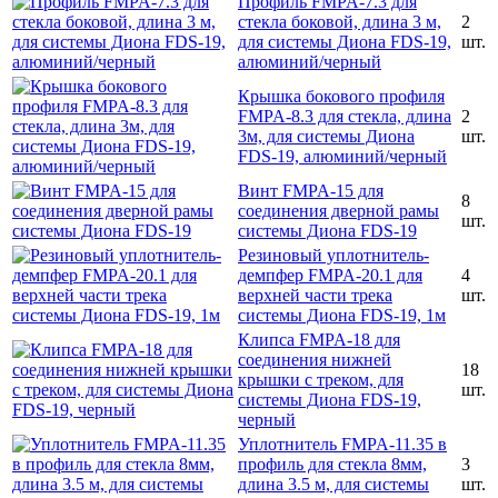
Профиль FMPA-7.3 для
стекла боковой, длина 3 м,
2
для системы Диона FDS-19,
шт.
алюминий/черный
Крышка бокового профиля
FMPA-8.3 для стекла, длина
2
3м, для системы Диона
шт.
FDS-19, алюминий/черный
Винт FMPA-15 для
8
соединения дверной рамы
шт.
системы Диона FDS-19
Резиновый уплотнитель-
демпфер FMPA-20.1 для
4
верхней части трека
шт.
системы Диона FDS-19, 1м
Клипса FMPA-18 для
соединения нижней
18
крышки с треком, для
шт.
системы Диона FDS-19,
черный
Уплотнитель FMPA-11.35 в
профиль для стекла 8мм,
3
длина 3.5 м, для системы
шт.