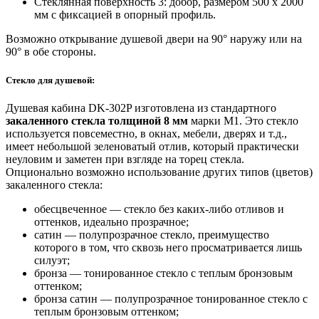
Стеклянная поверхность 3: добор, размером 500 х 2000
мм с фиксацией в опорный профиль.
Возможно открывание душевой двери на 90° наружу или на
90° в обе стороны.
Стекло для душевой:
Душевая кабина DK-302P изготовлена из стандартного
закаленного стекла толщиной 8 мм
марки М1. Это стекло
используется повсеместно, в окнах, мебели, дверях и т.д.,
имеет небольшой зеленоватый отлив, который практически
неуловим и заметен при взгляде на торец стекла.
Опционально возможно использование других типов (цветов)
закаленного стекла:
обесцвеченное — стекло без каких-либо отливов и
оттенков, идеально прозрачное;
сатин — полупрозрачное стекло, преимущество
которого в том, что сквозь него просматривается лишь
силуэт;
бронза — тонированное стекло с теплым бронзовым
оттенком;
бронза сатин — полупрозрачное тонированное стекло с
теплым бронзовым оттенком;