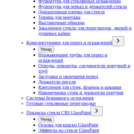
Фурнитура для стеклянных ограждений
Фурнитура для зеркал и держателей стекла
Декоративная пленка для стекла
Товары для монтажа
Выставочные образцы
Закаленное стекло для перегородок, дверей и
душевых кабин
Комплектующие для перил и ограждений
Назад
Нержавеющие трубы для перил и
ограждений
Отводы, повороты, соединители поручней и
труб
Заглушки и окончания перил
Держатели ригеля
Крепления для стоек, фланцы и крышки
Наконечники стоек и держатели поручня
Системы безрамного остекления
Готовые стеклянные перегородки
Покраска стекла CRI GlassPaint
Назад
Основа для краски GlassPaint
Эффекты на стекле GlassPaint