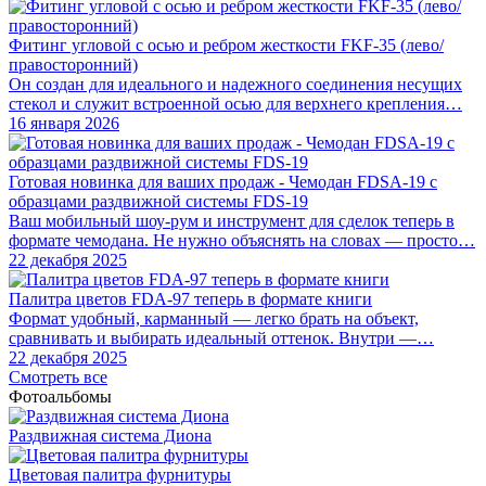
Фитинг угловой с осью и ребром жесткости FKF-35 (лево/
правосторонний)
Он создан для идеального и надежного соединения несущих
стекол и служит встроенной осью для верхнего крепления…
16 января 2026
Готовая новинка для ваших продаж - Чемодан FDSA-19 с
образцами раздвижной системы FDS‑19
Ваш мобильный шоу-рум и инструмент для сделок теперь в
формате чемодана. Не нужно объяснять на словах — просто…
22 декабря 2025
Палитра цветов FDA-97 теперь в формате книги
Формат удобный, карманный — легко брать на объект,
сравнивать и выбирать идеальный оттенок. Внутри —…
22 декабря 2025
Смотреть все
Фотоальбомы
Раздвижная система Диона
Цветовая палитра фурнитуры