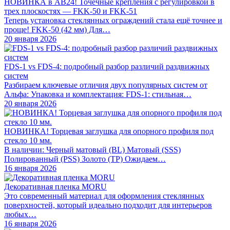
НОВИНКА в АВ24! Точечные крепления с регулировкой в
трех плоскостях — FKK-50 и FKK-51
Теперь установка стеклянных ограждений стала ещё точнее и
проще! FKK-50 (42 мм) Для…
20 января 2026
FDS-1 vs FDS-4: подробный разбор различий раздвижных
систем
Разбираем ключевые отличия двух популярных систем от
Альфа: Упаковка и комплектация: FDS-1: стильная…
20 января 2026
НОВИНКА! Торцевая заглушка для опорного профиля под
стекло 10 мм.
В наличии: Черный матовый (BL) Матовый (SSS)
Полированный (PSS) Золото (TP) Ожидаем…
16 января 2026
Декоративная пленка MORU
Это современный материал для оформления стеклянных
поверхностей, который идеально подходит для интерьеров
любых…
16 января 2026