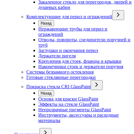
Закаленное стекло для перегородок, дверей и
душевых кабин
Комплектующие для перил и ограждений
Назад
Нержавеющие трубы для перил и
ограждений
Отводы, повороты, соединители поручней и
труб
Заглушки и окончания перил
Держатели ригеля
Крепления для стоек, фланцы и крышки
Наконечники стоек и держатели поручня
Системы безрамного остекления
Готовые стеклянные перегородки
Покраска стекла CRI GlassPaint
Назад
Основа для краски GlassPaint
Эффекты на стекле GlassPaint
Непрозрачные пигменты GlassPaint
Инструменты, аксессуары и расходные
материалы