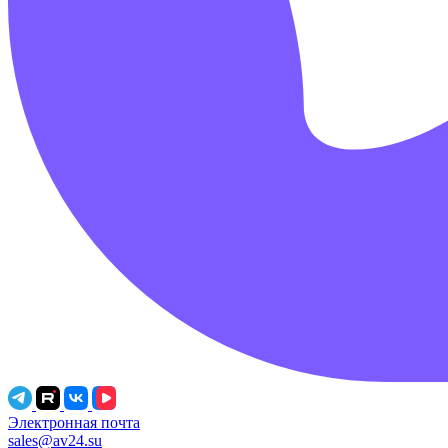
Электронная почта
sales@av24.su