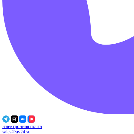
Электронная почта
sales@av24.su