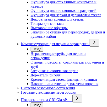
Фурнитура для стеклянных козырьков и
навесов
Фурнитура для стеклянных ограждений
Фурнитура для зеркал и держателей стекла
Декоративная пленка для стекла
Товары для монтажа
Выставочные образцы
Закаленное стекло для перегородок, дверей и
душевых кабин
Комплектующие для перил и ограждений
Назад
Нержавеющие трубы для перил и
ограждений
Отводы, повороты, соединители поручней и
труб
Заглушки и окончания перил
Держатели ригеля
Крепления для стоек, фланцы и крышки
Наконечники стоек и держатели поручня
Системы безрамного остекления
Готовые стеклянные перегородки
Покраска стекла CRI GlassPaint
Назад