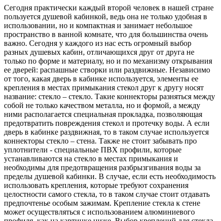
Сегодня практически каждый второй человек в нашей стране
пользуется душевой кабинкой, ведь она не только удобная в
использовании, но и компактная и занимает небольшое
пространство в ванной комнате, что для большинства очень
важно. Сегодня у каждого из нас есть огромный выбор
разных душевых кабин, отличающихся друг от друга не
только по форме и материалу, но и по механизму открывания
ее дверей: распашные створки или раздвижные. Независимо
от того, какая дверь в кабинке используется, элементы ее
крепления в местах примыкания стекол друг к другу носят
название: стекло – стекло. Такие коннекторы разняться между
собой не только качеством металла, но и формой, а между
ними располагается специальная прокладка, позволяющая
предотвратить повреждения стекол и протечку воды. А если
дверь в кабинке раздвижная, то в таком случае используется
коннекторы стекло – стена. Также не стоит забывать про
уплотнители - специальные ПВХ профили, которые
устанавливаются на стекло в местах примыкания и
необходимы для предотвращения разбрызгивания воды за
пределы душевой кабинки. В случае, если есть необходимость
использовать крепления, которые требуют сохранения
целостности самого стекла, то в таком случае стоит отдавать
предпочтенье особым зажимам. Крепление стекла к стене
может осуществляться с использованием алюминиевого
профиля, как на картинке ниже. Выбор креплений для стекла