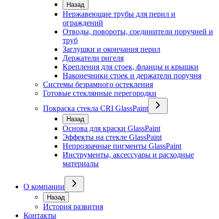
Назад
Нержавеющие трубы для перил и
ограждений
Отводы, повороты, соединители поручней и
труб
Заглушки и окончания перил
Держатели ригеля
Крепления для стоек, фланцы и крышки
Наконечники стоек и держатели поручня
Системы безрамного остекления
Готовые стеклянные перегородки
Покраска стекла CRI GlassPaint
Назад
Основа для краски GlassPaint
Эффекты на стекле GlassPaint
Непрозрачные пигменты GlassPaint
Инструменты, аксессуары и расходные
материалы
О компании
Назад
История развития
Контакты