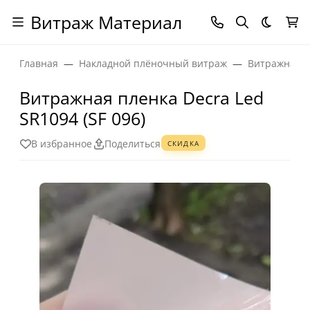
Витраж Материал
Темная
Главная
Накладной плёночный витраж
Витражная п
Витражная пленка Decra Led
SR1094 (SF 096)
В избранное
Поделиться
СКИДКА