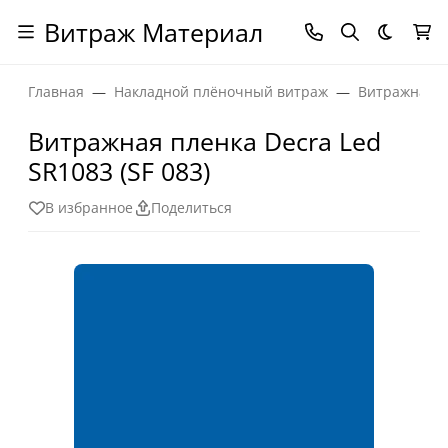
Витраж Материал
Темная
Главная
Накладной плёночный витраж
Витражная п
Витражная пленка Decra Led
SR1083 (SF 083)
В избранное
Поделиться