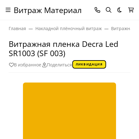
Витраж Материал
Темная
Главная
Накладной плёночный витраж
Витражная п
Витражная пленка Decra Led
SR1003 (SF 003)
В избранное
Поделиться
ЛИКВИДАЦИЯ