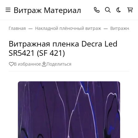
Витраж Материал
Темная
Главная
Накладной плёночный витраж
Витражная п
Витражная пленка Decra Led
SR5421 (SF 421)
В избранное
Поделиться