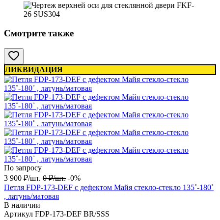
Смотрите также
ЛИКВИДАЦИЯ
По запросу
3 900
₽
/
шт.
0
₽
/
шт.
-0%
Петля FDP-173-DEF с дефектом Майя стекло-стекло 135˚-180˚
, латунь/матовая
В наличии
Артикул
FDP-173-DEF BR/SSS