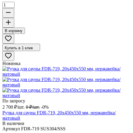
В корзину
Купить в 1 клик
Новинка
По запросу
2 700
₽
/
шт.
0
₽
/
шт.
-0%
Ручка для сауны FDR-719, 20х450х550 мм, нержавейка/
матовый
В наличии
Артикул
FDR-719 SUS304/SSS