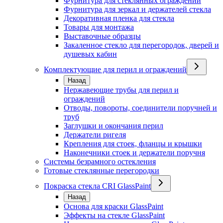
Фурнитура для стеклянных ограждений
Фурнитура для зеркал и держателей стекла
Декоративная пленка для стекла
Товары для монтажа
Выставочные образцы
Закаленное стекло для перегородок, дверей и
душевых кабин
Комплектующие для перил и ограждений
Назад
Нержавеющие трубы для перил и
ограждений
Отводы, повороты, соединители поручней и
труб
Заглушки и окончания перил
Держатели ригеля
Крепления для стоек, фланцы и крышки
Наконечники стоек и держатели поручня
Системы безрамного остекления
Готовые стеклянные перегородки
Покраска стекла CRI GlassPaint
Назад
Основа для краски GlassPaint
Эффекты на стекле GlassPaint