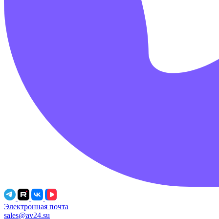
Электронная почта
sales@av24.su