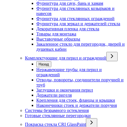
Фурнитура для саун, бань и хамам
Фурнитура для стеклянных козырьков и
навесов
Фурнитура для стеклянных ограждений
Фурнитура для зеркал и держателей стекла
Декоративная пленка для стекла
Товары для монтажа
Выставочные образцы
Закаленное стекло для перегородок, дверей и
душевых кабин
Комплектующие для перил и ограждений
Назад
Нержавеющие трубы для перил и
ограждений
Отводы, повороты, соединители поручней и
труб
Заглушки и окончания перил
Держатели ригеля
Крепления для стоек, фланцы и крышки
Наконечники стоек и держатели поручня
Системы безрамного остекления
Готовые стеклянные перегородки
Покраска стекла CRI GlassPaint