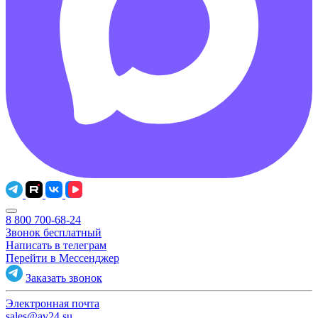
8 800 700-68-24
Звонок бесплатный
Написать в телеграм
Перейти в Мессенджер
Заказать звонок
Электронная почта
sales@av24.su