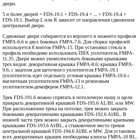
двери.
5 и более дверей = FDS-19.1 + FDS-19.4 + ... + FDS-19.4 +
FDS-19.1. Выбор L или R зависит от направления сдвижения
центральной двери.
Сдвижные двери собираются из верхнего и нижнего профиля
FMPA-6.6 и двух боковых FMPA-7.6. Для сборки профилей
используется 8 винтов FMPA-15. При установки стекла в
профиль необходимо использовать ПВХ уплотнитель FMPA-
11.35. Двери можно укомплектовать боковыми крышками
трех видов: декоративная крышка FMPA-8.6; крышка FMPA-
9.6, с зацепом для щеточного уплотнителя FMPA-19.1
(уплотнитель идет отдельно); угловая крышка FMPA-10.6 с
магнитным уплотнителем FMPA-13 и резиновым
уплотнителем-демпфером FMPA-12.1.
Трек FDS-191.6 можно спрятать в потолочную нишу и щели
прикрыть декоративной крышкой FDS-195.6 AL/BL или MW.
При расположении трека на потолке, трек можно закрыть
боковыми декоративными крышками FDS-192.6 Al/BL. В
нижней части трек можно закрыть декоративными краевыми
крышками FDS-193.6 Al/BL, а стыковочное место треков
центральной крышкой FDS-194.6 Al/BL и MW. Для установок
всех декоративных крышек необходимы клипсы FMPA-18 BL.