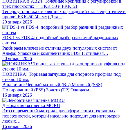
НОВИНКА в АВ24! Точечные крепления с регулировкой в
трех плоскостях — FKK-50 и FKK-51
Теперь установка стеклянных ограждений стала ещё точнее и
проще! FKK-50 (42 мм) Для…
20 января 2026
FDS-1 vs FDS-4: подробный разбор различий раздвижных
систем
Разбираем ключевые отличия двух популярных систем от
Альфа: Упаковка и комплектация: FDS-1: стильная…
20 января 2026
НОВИНКА! Торцевая заглушка для опорного профиля под
стекло 10 мм.
В наличии: Черный матовый (BL) Матовый (SSS)
Полированный (PSS) Золото (TP) Ожидаем…
16 января 2026
Декоративная пленка MORU
Это современный материал для оформления стеклянных
поверхностей, который идеально подходит для интерьеров
любых…
16 января 2026