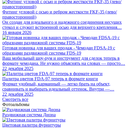
Фитинг угловой с осью и ребром жесткости FKF-35 (лево/
правосторонний)
Он создан для идеального и надежного соединения несущих
стекол и служит встроенной осью для верхнего крепления…
16 января 2026
Готовая новинка для ваших продаж - Чемодан FDSA-19 с
образцами раздвижной системы FDS‑19
Ваш мобильный шоу-рум и инструмент для сделок теперь в
формате чемодана. Не нужно объяснять на словах — просто…
22 декабря 2025
Палитра цветов FDA-97 теперь в формате книги
Формат удобный, карманный — легко брать на объект,
сравнивать и выбирать идеальный оттенок. Внутри —…
22 декабря 2025
Смотреть все
Фотоальбомы
Раздвижная система Диона
Цветовая палитра фурнитуры